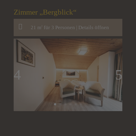
Zimmer „Bergblick“
21 m
für 3 Personen |
Details öffnen
2