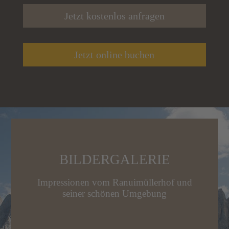
Jetzt kostenlos anfragen
Jetzt online buchen
BILDERGALERIE
Impressionen vom Ranuimüllerhof und
seiner schönen Umgebung