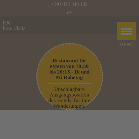
+39 0472 840 182
de
Restaurant für
extern von 18:30
bis 20:15 - Di und
Mi Ruhetag
Unschlagbare
Ausgangsposition
des Hotels, für Ihre
Wanderungen.