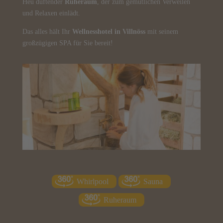
Heu duftender
Ruheraum
, der zum gemütlichen Verweilen
und Relaxen einlädt.
Das alles hält Ihr
Wellnesshotel in Villnöss
mit seinem
E
großzügigen SPA für Sie bereit!
N
ES
T
f
Whirlpool
Sauna
EN
USICHTEN
Ruheraum