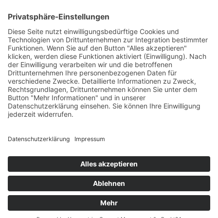
Hotel Ranuimüllerhof ***
Familie Fischnaller
∎
St. Johann 1
I-39040 Villnöss
∎
(BZ)
Südtirol/Italien
∎
Tel.
+39 0472 840 182
info@ranuimuellerhof.com
MwSt.-Nr.:
∎
IT03061320218

Anfahrt
© Hotel Ranuimüllerhof ***
Datenschutz
Impressum
powered by