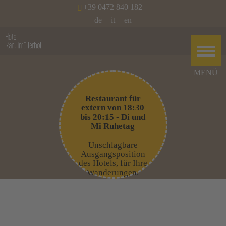
+39 0472 840 182
de
it
en
Restaurant für
extern von 18:30
bis 20:15 - Di und
Mi Ruhetag
Unschlagbare
Ausgangsposition
des Hotels, für Ihre
Wanderungen.