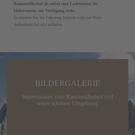
Ranuimüllerhof ab sofort eine Ladestation für
Elektroautos zur Verfügung steht.
So können Sie Ihr Fahrzeug bequem während Ihres
E
Aufenthalts bei uns aufladen.
N
ES
BILDERGALERIE
T
f
Impressionen vom Ranuimüllerhof und
seiner schönen Umgebung
EN
USICHTEN