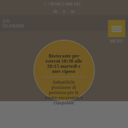
+39 0472 840 182
de
it
en
Ristorante per
esterni 18:30 alle
20:15 martedì e
mer riposo
Imbattibile
posizione di
partenza per le
vostre escursioni e
ciaspolate