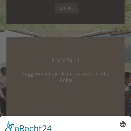
DI PIÙ
EVENTI
Suggerimenti per la tua vacanza in Alto
Adige