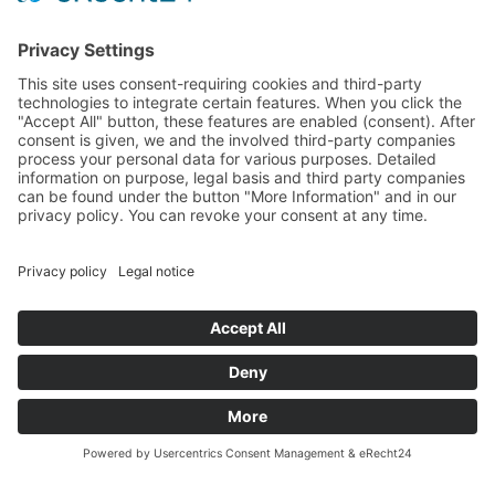
DI PIÙ
PREVISIONI DEL TEMPO
Previsioni meteo attuali
Richiesta
Mappa
Prenota