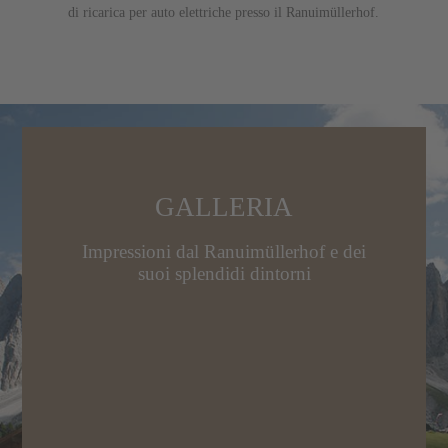
di ricarica per auto elettriche presso il Ranuimüllerhof.
E
N
ES
GALLERIA
Impressioni dal Ranuimüllerhof e dei
suoi splendidi dintorni
T
f
EN
USICHTEN