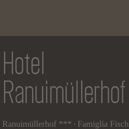
 Ranuimüllerhof ***
Famiglia Fisch
∎