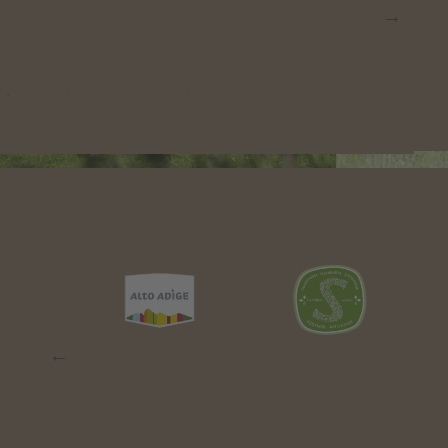
con molti vantaggi
DI PIÙ