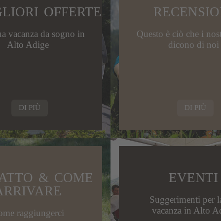
GLIORI OFFERTE
RECENSIO
tua vacanza da sogno in
Questo è ciò che i nost
Alto Adige
dicono di noi
DI PIÙ
DI PIÙ
HTEN
ATTO & COME
EVENTI
ARRIVARE
Suggerimenti per l
vacanza in Alto A
me raggiungerci