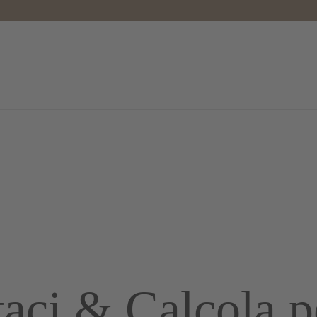
es
Abitare & Prezzi
Wellness
Famiglia & Bambini
taci & Calcola p