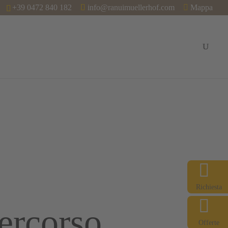
+39 0472 840 182
info@ranuimuellerhof.com
Mappa
Estate & Avventura
Inverno & Fun
Informazioni
Richiesta
ercorso
Offerte