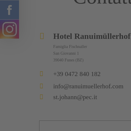

Hotel Ranuimüllerhof
Famiglia Fischnaller
San Giovanni 1
39040 Funes (BZ)

+39 0472 840 182

info@ranuimuellerhof.com

st.johann@pec.it