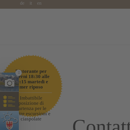
de
it
en
Hotel Ranuimüllerhof *** Val di Fun
Ristorante per
esterni 18:30 alle
20:15 martedì e
mer riposo
Imbattibile
posizione di
partenza per le
vostre escursioni e
Contat
ciaspolate