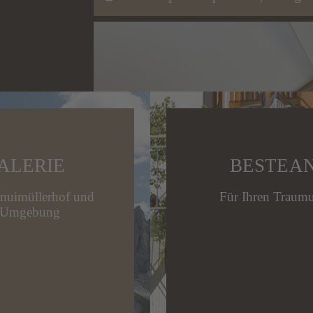
ALERIE
BESTE A
nuimüllerhof und
Für Ihren Traumu
n Umgebung
Soggiorno
Camera da le