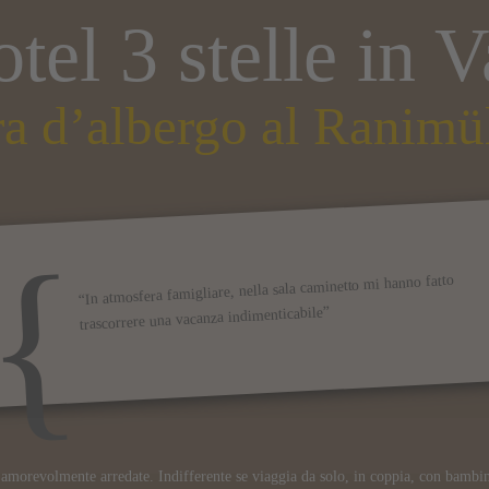
otel 3 stelle in 
a d’albergo al Ranimül
“In atmosfera famigliare, nella sala caminetto mi hanno fatto
trascorrere una vacanza indimenticabile”
, amorevolmente arredate. Indifferente se viaggia da solo, in coppia, con bambin