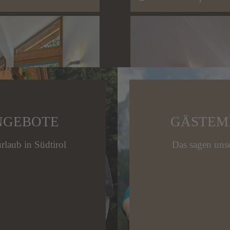
NGEBOTE
GÄSTEM
rlaub in Südtirol
Das sagen unse
Camera da letto
tto
Bagno