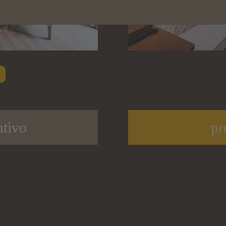
ntivo
pr