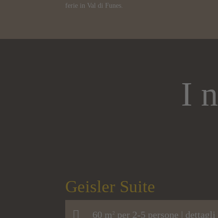
ferie in Val di Funes.
I 
Geisler Suite
60 m
per 2-5 persone |
dettagli
2