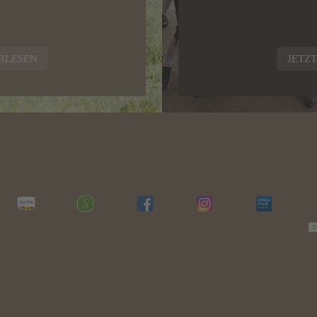
RLESEN
JETZ
Camera singo
19 m
per 1 pers
2