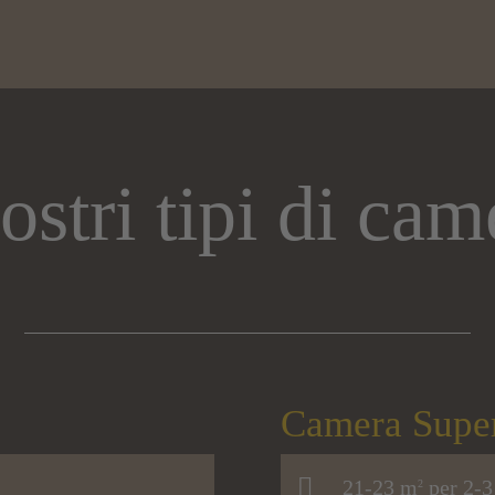
nostri tipi di cam
Camera Super
21-23 m
per 2-3
2