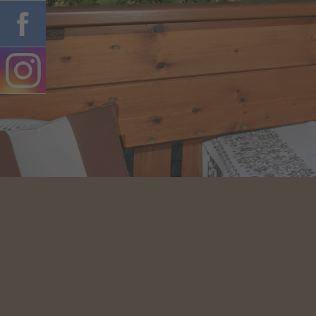
Ristorante per
esterni 18:30 alle
20:15 martedì e
mer riposo
Imbattibile
posizione di
partenza per le