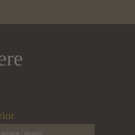
ere
ior
 persone |
dettagli