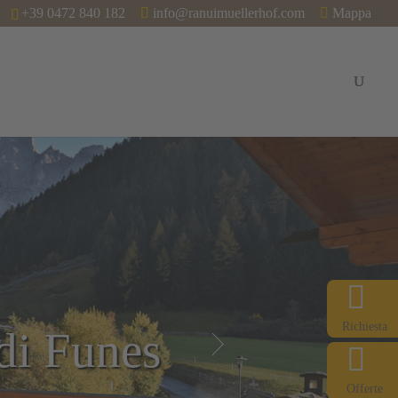
+39 0472 840 182
info@ranuimuellerhof.com
Mappa
Estate & Avventura
Inverno & Fun
Informazioni
Richiesta
di Funes
di Funes
di Funes
di Funes
di Funes
Offerte